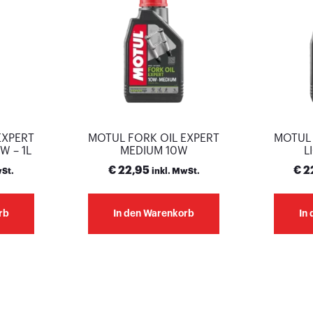
EXPERT
MOTUL FORK OIL EXPERT
MOTUL 
W – 1L
MEDIUM 10W
L
€
22,95
€
2
wSt.
inkl. MwSt.
rb
In den Warenkorb
In