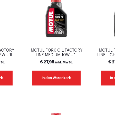
FACTORY
MOTUL FORK OIL FACTORY
MOTUL 
5W – 1L
LINE MEDIUM 10W – 1L
LINE LIG
€
27,95
€
2
St.
inkl. MwSt.
rb
In den Warenkorb
In