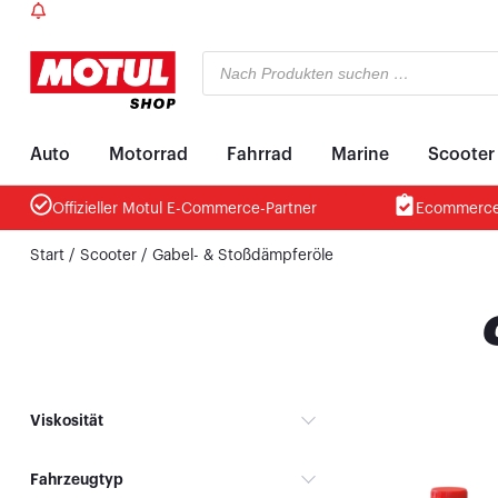
Willkommen im neuen Onlineshop
Auto
Motorrad
Fahrrad
Marine
Scooter
Offizieller Motul E-Commerce-Partner
Ecommerce
Start
/
Scooter
/ Gabel- & Stoßdämpferöle
Viskosität
Fahrzeugtyp