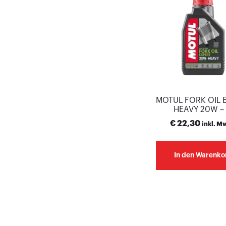
MOTUL FORK OIL 
HEAVY 20W – 
€
22,30
inkl. M
In den Warenko