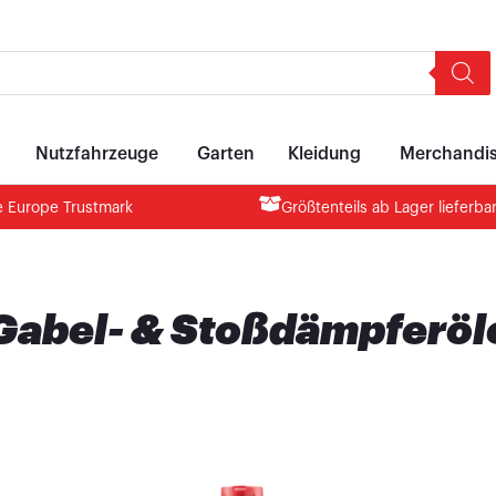
Neu: Motul Ride Wingman
Ölberater
Premium 
Nutzfahrzeuge
Garten
Kleidung
Merchandis
 Europe Trustmark
Größtenteils ab Lager lieferba
Gabel- & Stoßdämpferöl