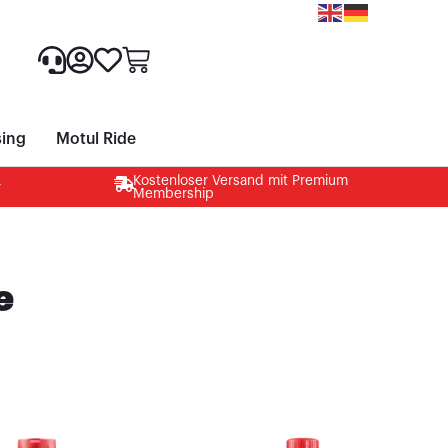
Mitgliedschaft
Veranstaltungen
News
ing
Motul Ride
Kostenloser Versand mit Premium
r
Membership
e