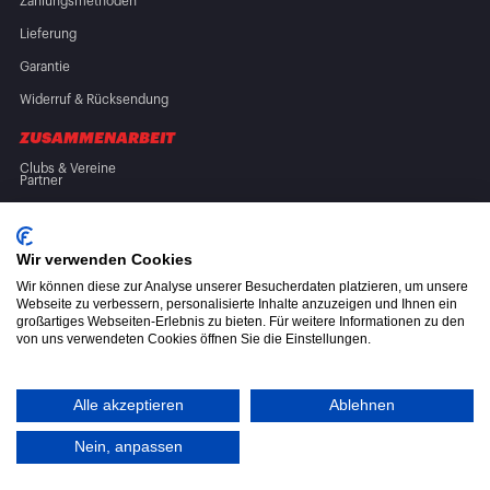
Zahlungsmethoden
Lieferung
Garantie
Widerruf & Rücksendung
ZUSAMMENARBEIT
Clubs & Vereine
Partner
FOLGE UNS
Wir verwenden Cookies
Wir können diese zur Analyse unserer Besucherdaten platzieren, um unsere
Webseite zu verbessern, personalisierte Inhalte anzuzeigen und Ihnen ein
großartiges Webseiten-Erlebnis zu bieten. Für weitere Informationen zu den
von uns verwendeten Cookies öffnen Sie die Einstellungen.
Allgemeine Geschäftsbedingungen (AGB)
Datenschutzerklärung
Alle akzeptieren
Ablehnen
Altölverordnung
Nein, anpassen
© 2026 CML Online B.V.