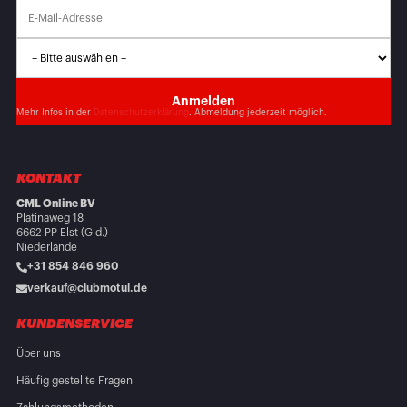
Mehr Infos in der
Datenschutzerklärung
. Abmeldung jederzeit möglich.
KONTAKT
CML Online BV
Platinaweg 18
6662 PP Elst (Gld.)
Niederlande
+31 854 846 960
verkauf@clubmotul.de
KUNDENSERVICE
Über uns
Häufig gestellte Fragen