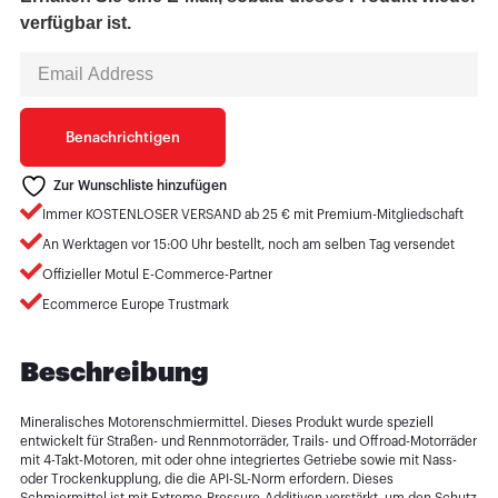
verfügbar ist.
Enter
your
email
address
to
Benachrichtigen
join
the
waitlist
Zur Wunschliste hinzufügen
for
Immer KOSTENLOSER VERSAND ab 25 € mit Premium-Mitgliedschaft
this
product
An Werktagen vor 15:00 Uhr bestellt, noch am selben Tag versendet
Offizieller Motul E-Commerce-Partner
Ecommerce Europe Trustmark
Beschreibung
Mineralisches Motorenschmiermittel. Dieses Produkt wurde speziell
entwickelt für Straßen- und Rennmotorräder, Trails- und Offroad-Motorräder
mit 4-Takt-Motoren, mit oder ohne integriertes Getriebe sowie mit Nass-
oder Trockenkupplung, die die API-SL-Norm erfordern. Dieses
Schmiermittel ist mit Extreme-Pressure-Additiven verstärkt, um den Schutz