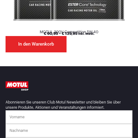
MOTUL 300V Competition 5W-40
€
60,95
–
€
139,95
inkl. MwSt.
In den Warenkorb
Abonnieren Sie unseren Club Motul Newsletter und bleiben Sie über
unsere Produkte, Aktionen und Veranstaltungen informiert.