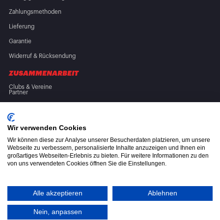
Zahlungsmethoden
Lieferung
Garantie
Widerruf & Rücksendung
ZUSAMMENARBEIT
Clubs & Vereine
Partner
FOLGE UNS
Wir verwenden Cookies
Wir können diese zur Analyse unserer Besucherdaten platzieren, um unsere
Webseite zu verbessern, personalisierte Inhalte anzuzeigen und Ihnen ein
großartiges Webseiten-Erlebnis zu bieten. Für weitere Informationen zu den
von uns verwendeten Cookies öffnen Sie die Einstellungen.
Allgemeine Geschäftsbedingungen (AGB)
Datenschutzerklärung
Alle akzeptieren
Ablehnen
Altölverordnung
Nein, anpassen
© 2026 CML Online B.V.