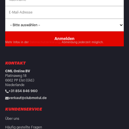
Mehr Infos in der
Datenschutzerklärung
. Abmeldung jederzeit möglich.
KONTAKT
CML Online BV
Platinaweg 18
6662 PP Elst (Gld.)
Niederlande
+31 854 846 960
verkauf@clubmotul.de
KUNDENSERVICE
Über uns
Häufig gestellte Fragen