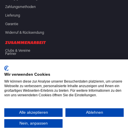
Zahlungsmethoden
Lieferung
Garantie
Widerruf & Rücksendung
ZUSAMMENARBEIT
Clubs & Vereine
Partner
FOLGE UNS
Wir verwenden Cookies
Wir können diese zur Analyse unserer Besucherdaten platzieren, um unsere
Webseite zu verbessern, personalisierte Inhalte anzuzeigen und Ihnen ein
großartiges Webseiten-Erlebnis zu bieten. Für weitere Informationen zu den
von uns verwendeten Cookies öffnen Sie die Einstellungen.
Allgemeine Geschäftsbedingungen (AGB)
Datenschutzerklärung
Alle akzeptieren
Ablehnen
Altölverordnung
Nein, anpassen
© 2026 CML Online B.V.