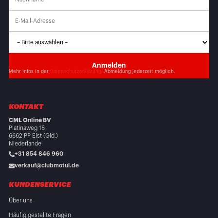
Mehr Infos in der
Datenschutzerklärung
. Abmeldung jederzeit möglich.
KONTAKT
CML Online BV
Platinaweg 18
6662 PP Elst (Gld.)
Niederlande
+31 854 846 960
verkauf@clubmotul.de
KUNDENSERVICE
Über uns
Häufig gestellte Fragen