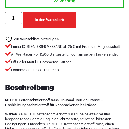
23 vorrätig
In den Warenkorb
Zur Wunschliste hinzufügen
Immer KOSTENLOSER VERSAND ab 25 € mit Premium-Mitgliedschaft
An Werktagen vor 15:00 Uhr bestellt, noch am selben Tag versendet
Offizieller Motul E-Commerce-Partner
Ecommerce Europe Trustmark
Beschreibung
MOTUL Kettenschmierstoff Nass On-Road Tour de France –
Hochleistungsschmierstoff für Rennradketten bei Nässe
Wählen Sie MOTUL Kettenschmierstoff Nass für eine effektive und
langanhaltende Schmierung Ihrer Fahrradkette, selbst bei härtesten
Bedingungen. Entdecken Sie MOTUL Kettenschmierstoff Nass, einen
biobasierten Schmierstoff, der für außergewöhnliche Leistung bei Nässe