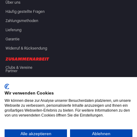
Über uns
Häufig gestellte Fragen
Zahlungsmethoden
Lieferung
Garantie
Widerruf & Rücksendung
ZUSAMMENARBEIT
Clubs & Vereine
Partner
FOLGE UNS
Wir verwenden Cookies
Wir können diese zur Analyse unserer Besucherdaten platzieren, um unsere
Webseite zu verbessern, personalisierte Inhalte anzuzeigen und Ihnen ein
großartiges Webseiten-Erlebnis zu bieten. Für weitere Informationen zu den
von uns verwendeten Cookies öffnen Sie die Einstellungen.
Allgemeine Geschäftsbedingungen (AGB)
Datenschutzerklärung
Alle akzeptieren
Ablehnen
Altölverordnung