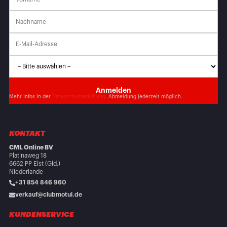
Mehr Infos in der
Datenschutzerklärung
. Abmeldung jederzeit möglich.
KONTAKT
CML Online BV
Platinaweg 18
6662 PP Elst (Gld.)
Niederlande
+31 854 846 960
verkauf@clubmotul.de
KUNDENSERVICE