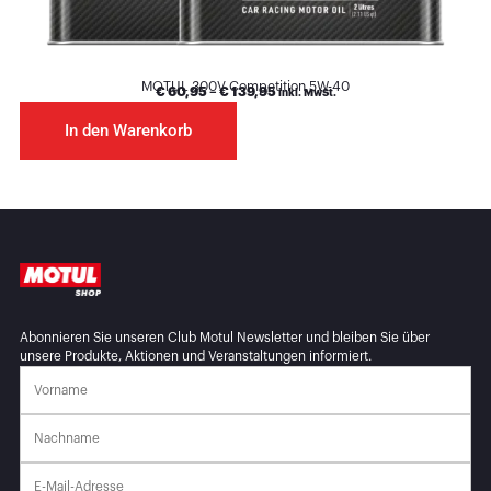
MOTUL 300V Competition 5W-40
€
60,95
–
€
139,95
inkl. MwSt.
In den Warenkorb
Abonnieren Sie unseren Club Motul Newsletter und bleiben Sie über
unsere Produkte, Aktionen und Veranstaltungen informiert.