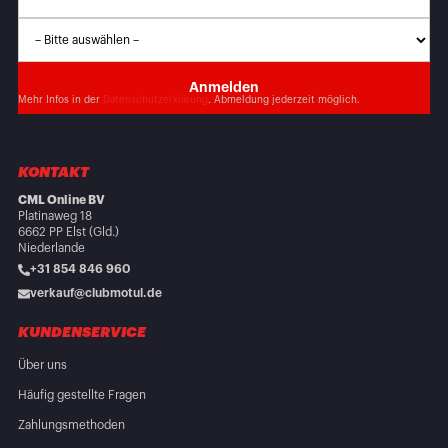
Mehr Infos in der
Datenschutzerklärung
. Abmeldung jederzeit möglich.
KONTAKT
CML Online BV
Platinaweg 18
6662 PP Elst (Gld.)
Niederlande
+31 854 846 960
verkauf@clubmotul.de
KUNDENSERVICE
Über uns
Häufig gestellte Fragen
Zahlungsmethoden