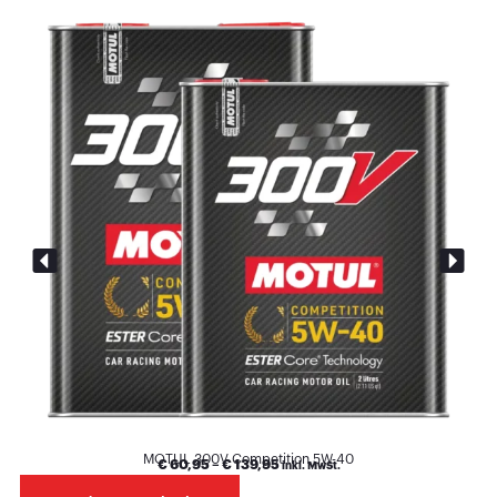
MOTUL 300V Competition 5W-40
€
60,95
–
€
139,95
inkl. MwSt.