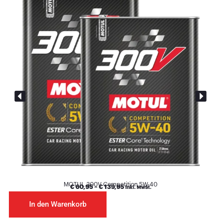
MOTUL 300V Competition 5W-40
€
60,95
–
€
139,95
inkl. MwSt.
In den Warenkorb