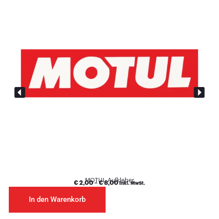
MOTUL Aufkleber
€
2,00
–
€
8,00
inkl. MwSt.
In den Warenkorb