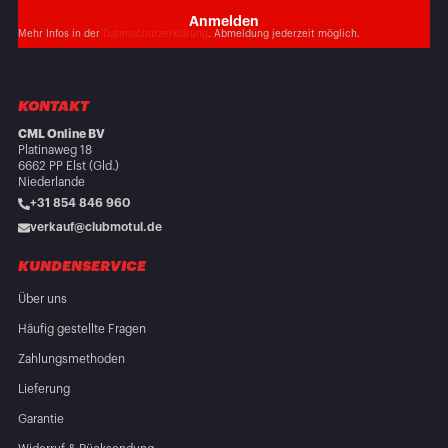
Mehr Infos in der
Datenschutzerklärung
. Abmeldung jederzeit möglich.
KONTAKT
CML Online BV
Platinaweg 18
6662 PP Elst (Gld.)
Niederlande
+31 854 846 960
verkauf@clubmotul.de
KUNDENSERVICE
Über uns
Häufig gestellte Fragen
Zahlungsmethoden
Lieferung
Garantie