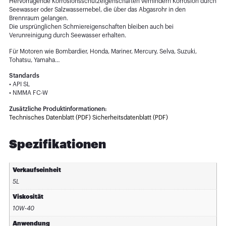
Hervorragende Korrosionsschutzeigenschaften verhindern Korrosion durch
Seewasser oder Salzwassernebel, die über das Abgasrohr in den
Brennraum gelangen.
Die ursprünglichen Schmiereigenschaften bleiben auch bei
Verunreinigung durch Seewasser erhalten.
Für Motoren wie Bombardier, Honda, Mariner, Mercury, Selva, Suzuki,
Tohatsu, Yamaha…
Standards
• API SL
• NMMA FC-W
Zusätzliche Produktinformationen:
Technisches Datenblatt (PDF)
Sicherheitsdatenblatt (PDF)
Spezifikationen
Verkaufseinheit
5L
Viskosität
10W-40
Anwendung