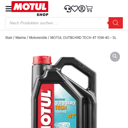
Start
/
Marine
/
Motorenöle
/ MOTUL OUTBOARD TECH 4T 10W-40 – 5L