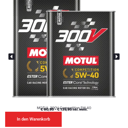
MOTUL 300V Competition 5W-40
€
60,95
–
€
139,95
inkl. MwSt.
In den Warenkorb