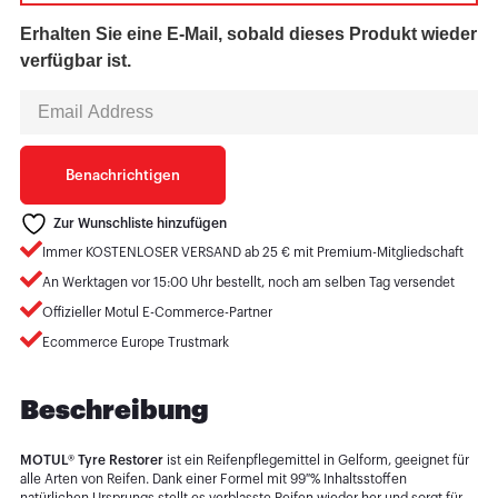
Erhalten Sie eine E-Mail, sobald dieses Produkt wieder
verfügbar ist.
Enter
your
email
address
to
Benachrichtigen
join
the
waitlist
Zur Wunschliste hinzufügen
for
Immer KOSTENLOSER VERSAND ab 25 € mit Premium-Mitgliedschaft
this
product
An Werktagen vor 15:00 Uhr bestellt, noch am selben Tag versendet
Offizieller Motul E-Commerce-Partner
Ecommerce Europe Trustmark
Beschreibung
MOTUL® Tyre Restorer
ist ein Reifenpflegemittel in Gelform, geeignet für
alle Arten von Reifen. Dank einer Formel mit 99 % Inhaltsstoffen
natürlichen Ursprungs stellt es verblasste Reifen wieder her und sorgt für