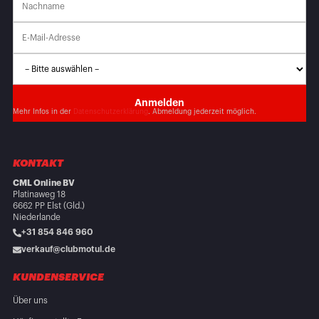
Mehr Infos in der
Datenschutzerklärung
. Abmeldung jederzeit möglich.
KONTAKT
CML Online BV
Platinaweg 18
6662 PP Elst (Gld.)
Niederlande
+31 854 846 960
verkauf@clubmotul.de
KUNDENSERVICE
Über uns