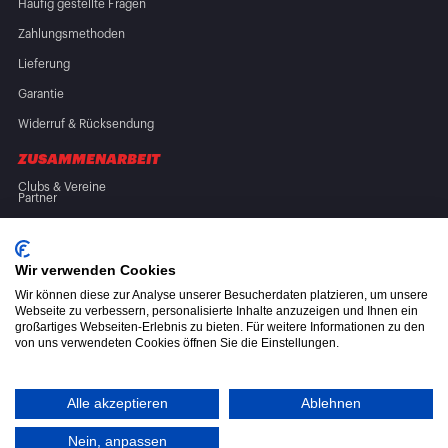
Häufig gestellte Fragen
Zahlungsmethoden
Lieferung
Garantie
Widerruf & Rücksendung
ZUSAMMENARBEIT
Clubs & Vereine
Partner
FOLGE UNS
Wir verwenden Cookies
Wir können diese zur Analyse unserer Besucherdaten platzieren, um unsere
Webseite zu verbessern, personalisierte Inhalte anzuzeigen und Ihnen ein
großartiges Webseiten-Erlebnis zu bieten. Für weitere Informationen zu den
von uns verwendeten Cookies öffnen Sie die Einstellungen.
Allgemeine Geschäftsbedingungen (AGB)
Datenschutzerklärung
Alle akzeptieren
Ablehnen
Altölverordnung
Nein, anpassen