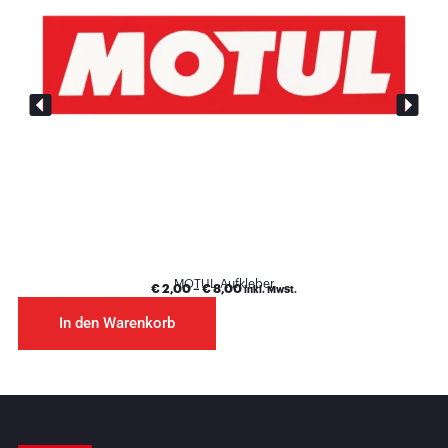
MOTUL Aufkleber
€
2,00
–
€
8,00
inkl. MwSt.
In den Warenkorb